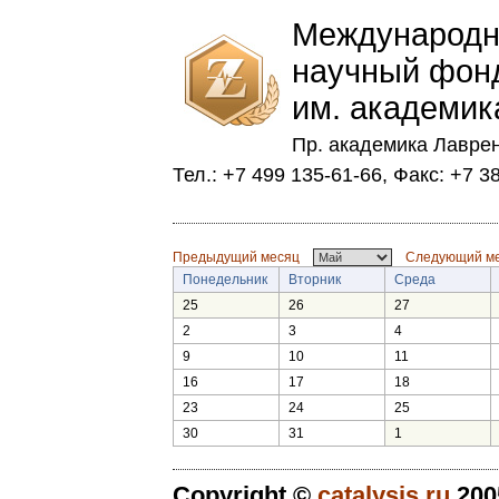
Международн
научный фон
им. академик
Пр. академика Лаврен
Тел.: +7 499 135-61-66, Факс: +7 3
Предыдущий месяц
Следующий м
Понедельник
Вторник
Среда
25
26
27
2
3
4
9
10
11
16
17
18
23
24
25
30
31
1
Copyright ©
catalysis.ru
200