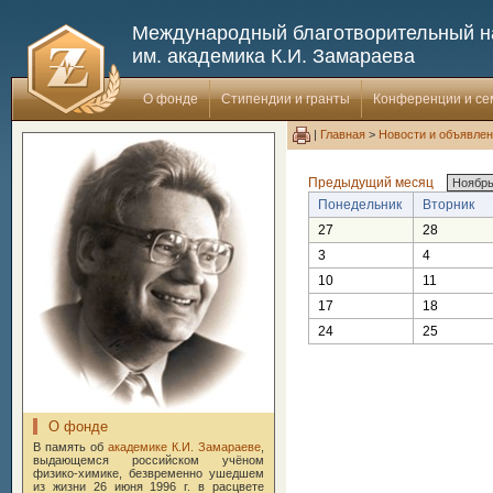
Международный благотворительный 
им. академика К.И. Замараева
О фонде
Стипендии и гранты
Конференции и с
|
Главная
>
Новости и объявле
Предыдущий месяц
Понедельник
Вторник
27
28
3
4
10
11
17
18
24
25
О фонде
В память об
академике К.И. Замараеве
,
выдающемся российском учёном
физико-химике, безвременно ушедшем
из жизни 26 июня 1996 г. в расцвете