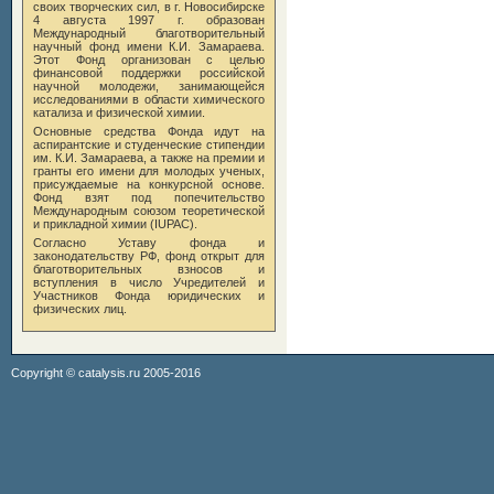
своих творческих сил, в
г. Новосибирске
4 августа 1997 г. образован
Международный благотворительный
научный фонд имени К.И. Замараева.
Этот Фонд организован с целью
финансовой поддержки российской
научной молодежи, занимающейся
исследованиями в области химического
катализа и физической химии.
Основные средства Фонда идут на
аспирантские и студенческие стипендии
им. К.И. Замараева
, а также на премии и
гранты его имени для молодых ученых,
присуждаемые на конкурсной основе.
Фонд взят под попечительство
Международным союзом теоретической
и прикладной химии (IUPAC).
Согласно Уставу фонда и
законодательству РФ, фонд открыт для
благотворительных взносов и
вступления в число Учредителей и
Участников Фонда юридических и
физических лиц.
Copyright ©
catalysis.ru
2005-2016