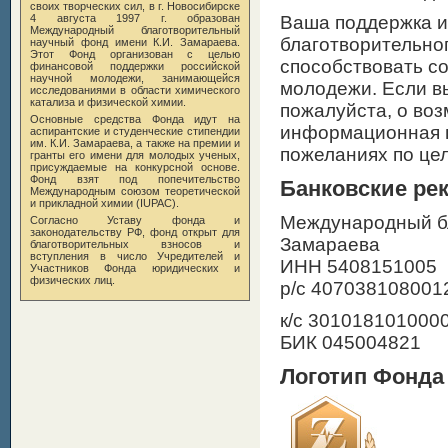
своих творческих сил, в
г. Новосибирске
4 августа 1997 г. образован
Ваша поддержка и
Международный благотворительный
благотворительног
научный фонд имени К.И. Замараева.
Этот Фонд организован с целью
способствовать со
финансовой поддержки российской
научной молодежи, занимающейся
молодежи. Если в
исследованиями в области химического
катализа и физической химии.
пожалуйста, о во
Основные средства Фонда идут на
информационная по
аспирантские и студенческие стипендии
им. К.И. Замараева
, а также на премии и
пожеланиях по це
гранты его имени для молодых ученых,
присуждаемые на конкурсной основе.
Фонд взят под попечительство
Банковские ре
Международным союзом теоретической
и прикладной химии (IUPAC).
Международный бл
Согласно Уставу фонда и
законодательству РФ, фонд открыт для
Замараева
благотворительных взносов и
вступления в число Учредителей и
ИНН 5408151005
Участников Фонда юридических и
физических лиц.
р/с 407038108001
к/с 301018101000
БИК 045004821
Логотип Фонда