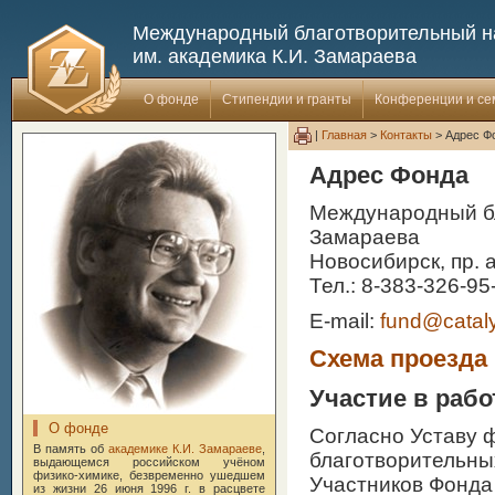
Международный благотворительный 
им. академика К.И. Замараева
О фонде
Стипендии и гранты
Конференции и с
|
Главная
>
Контакты
> Адрес Ф
Адрес Фонда
Международный бл
Замараева
Новосибирск, пр. 
Тел.: 8-383-326-95
E-mail:
fund@cataly
Схема проезда
Участие в раб
О фонде
Согласно Уставу 
В память об
академике К.И. Замараеве
,
благотворительных
выдающемся российском учёном
физико-химике, безвременно ушедшем
Участников Фонда
из жизни 26 июня 1996 г. в расцвете