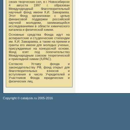
своих творческих сил, в
г. Новосибирске
4 августа 1997 г. образован
Международный благотворительный
научный фонд имени К.И. Замараева.
Этот Фонд организован с целью
финансовой поддержки российской
научной молодежи, занимающейся
исследованиями в области химического
катализа и физической химии.
Основные средства Фонда идут на
аспирантские и студенческие стипендии
им. К.И. Замараева
, а также на премии и
гранты его имени для молодых ученых,
присуждаемые на конкурсной основе.
Фонд взят под попечительство
Международным союзом теоретической
и прикладной химии (IUPAC).
Согласно Уставу фонда и
законодательству РФ, фонд открыт для
благотворительных взносов и
вступления в число Учредителей и
Участников Фонда юридических и
физических лиц.
Copyright ©
catalysis.ru
2005-2016