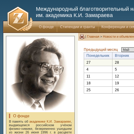
Международный благотворительный 
им. академика К.И. Замараева
О фонде
Стипендии и гранты
Конференции и с
|
Главная
>
Новости и объявле
Предыдущий месяц
Понедельник
Вторник
27
28
4
5
11
12
18
19
25
26
О фонде
В память об
академике К.И. Замараеве
,
выдающемся российском учёном
физико-химике, безвременно ушедшем
из жизни 26 июня 1996 г. в расцвете