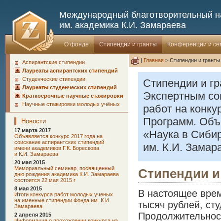
Международный благотворительный 
им. академика К.И. Замараева
О фонде
Стипендии и гранты
Конференции и с
|
Главная
> Стипендии и гранты
Аспирантские стипендии
Лауреаты аспирантских стипендий
Студенческие стипендии
Стипендии и г
Лауреаты студенческих стипендий
Экспертным со
Краткосрочные научные стажировки
Научные стажировки молодых учёных
работ на конку
Программ. Объя
Новости
17 марта 2017
«Наука в Сиби
Oбъявляется конкурс 2017 года на
соискание аспирантских стипендий
им. К.И. Замар
имени академиков Г.К. Борескова
и К.И. Замараева.
20 мая 2015
Мемориальный семинар, посвященный
Стипендии и
дню рождения академика К.И. Замараева
состоится 22 мая 2015 г
8 мая 2015
В настоящее врем
Итоги конкурса работ молодых ученых
на именные стипендии Фонда им. К.И.
тысяч рублей, сту
Замараева
Продолжительност
2 апреля 2015
Информация о прохождении конкурса на