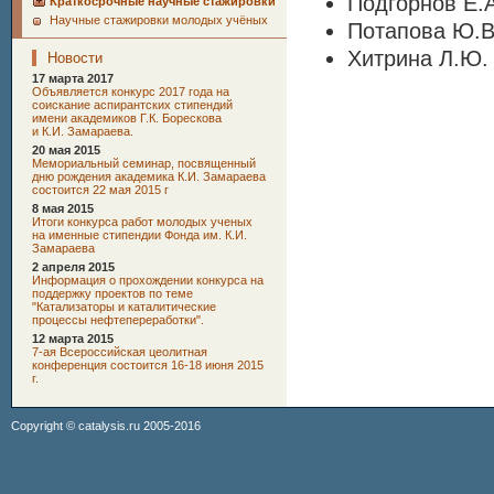
Подгорнов Е.
Краткосрочные научные стажировки
Научные стажировки молодых учёных
Потапова Ю.В
Хитрина Л.Ю.
Новости
17 марта 2017
Oбъявляется конкурс 2017 года на
соискание аспирантских стипендий
имени академиков Г.К. Борескова
и К.И. Замараева.
20 мая 2015
Мемориальный семинар, посвященный
дню рождения академика К.И. Замараева
состоится 22 мая 2015 г
8 мая 2015
Итоги конкурса работ молодых ученых
на именные стипендии Фонда им. К.И.
Замараева
2 апреля 2015
Информация о прохождении конкурса на
поддержку проектов по теме
"Катализаторы и каталитические
процессы нефтепереработки".
12 марта 2015
7-ая Всероссийская цеолитная
конференция состоится 16-18 июня 2015
г.
Copyright ©
catalysis.ru
2005-2016