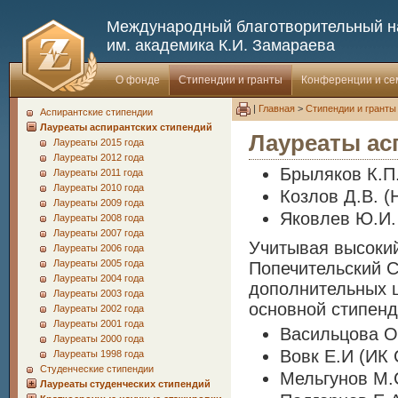
Международный благотворительный 
им. академика К.И. Замараева
О фонде
Стипендии и гранты
Конференции и с
|
Главная
>
Стипендии и гранты
Аспирантские стипендии
Лауреаты аспирантских стипендий
Лауреаты ас
Лауреаты 2015 года
Лауреаты 2012 года
Брыляков К.П
Лауреаты 2011 года
Лауреаты 2010 года
Козлов Д.В. (
Лауреаты 2009 года
Яковлев Ю.И.
Лауреаты 2008 года
Лауреаты 2007 года
Учитывая высокий
Лауреаты 2006 года
Лауреаты 2005 года
Попечительский 
Лауреаты 2004 года
дополнительных ш
Лауреаты 2003 года
основной стипенд
Лауреаты 2002 года
Лауреаты 2001 года
Васильцова О
Лауреаты 2000 года
Вовк Е.И (ИК
Лауреаты 1998 года
Студенческие стипендии
Мельгунов М.
Лауреаты студенческих стипендий