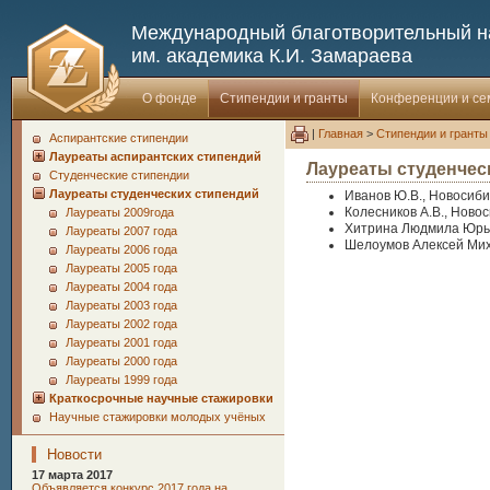
Международный благотворительный 
им. академика К.И. Замараева
О фонде
Стипендии и гранты
Конференции и с
|
Главная
>
Стипендии и гранты
Аспирантские стипендии
Лауреаты аспирантских стипендий
Лауреаты студенческ
Студенческие стипендии
Лауреаты студенческих стипендий
Иванов Ю.В., Новосиби
Колесников А.В., Ново
Лауреаты 2009года
Хитрина Людмила Юрье
Лауреаты 2007 года
Шелоумов Алексей Ми
Лауреаты 2006 года
Лауреаты 2005 года
Лауреаты 2004 года
Лауреаты 2003 года
Лауреаты 2002 года
Лауреаты 2001 года
Лауреаты 2000 года
Лауреаты 1999 года
Краткосрочные научные стажировки
Научные стажировки молодых учёных
Новости
17 марта 2017
Oбъявляется конкурс 2017 года на