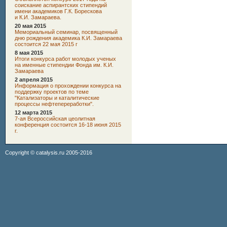
соискание аспирантских стипендий
имени академиков Г.К. Борескова
и К.И. Замараева.
20 мая 2015
Мемориальный семинар, посвященный
дню рождения академика К.И. Замараева
состоится 22 мая 2015 г
8 мая 2015
Итоги конкурса работ молодых ученых
на именные стипендии Фонда им. К.И.
Замараева
2 апреля 2015
Информация о прохождении конкурса на
поддержку проектов по теме
"Катализаторы и каталитические
процессы нефтепереработки".
12 марта 2015
7-ая Всероссийская цеолитная
конференция состоится 16-18 июня 2015
г.
Copyright ©
catalysis.ru
2005-2016