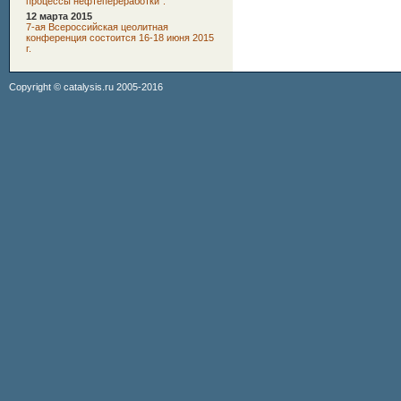
процессы нефтепереработки".
12 марта 2015
7-ая Всероссийская цеолитная
конференция состоится 16-18 июня 2015
г.
Copyright ©
catalysis.ru
2005-2016