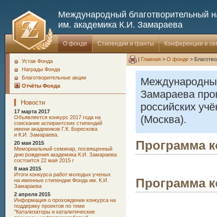
Международный благотворительный 
им. академика К.И. Замараева
О фонде
Стипендии и гранты
Конференции и с
|
Главная
>
О фонде
> Благотво
Устав Фонда
Награды Фонда
Благотворительные акции
Международный
Отчёты Фонда
Замараева про
Новости
российских уч
17 марта 2017
(Москва).
Oбъявляется конкурс 2017 года на
соискание аспирантских стипендий
имени академиков Г.К. Борескова
и К.И. Замараева.
Программа ко
20 мая 2015
Мемориальный семинар, посвященный
дню рождения академика К.И. Замараева
состоится 22 мая 2015 г
8 мая 2015
Итоги конкурса работ молодых ученых
Программа ко
на именные стипендии Фонда им. К.И.
Замараева
2 апреля 2015
Информация о прохождении конкурса на
поддержку проектов по теме
"Катализаторы и каталитические