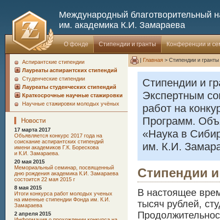
Международный благотворительный 
им. академика К.И. Замараева
О фонде
Стипендии и гранты
Конференции и с
|
Главная
> Стипендии и гранты
Аспирантские стипендии
Лауреаты аспирантских стипендий
Студенческие стипендии
Стипендии и г
Лауреаты студенческих стипендий
Экспертным со
Краткосрочные научные стажировки
Научные стажировки молодых учёных
работ на конку
Программ. Объя
Новости
17 марта 2017
«Наука в Сиби
Oбъявляется конкурс 2017 года на
соискание аспирантских стипендий
им. К.И. Замар
имени академиков Г.К. Борескова
и К.И. Замараева.
20 мая 2015
Мемориальный семинар, посвященный
Стипендии и
дню рождения академика К.И. Замараева
состоится 22 мая 2015 г
8 мая 2015
В настоящее врем
Итоги конкурса работ молодых ученых
на именные стипендии Фонда им. К.И.
тысяч рублей, сту
Замараева
Продолжительност
2 апреля 2015
Информация о прохождении конкурса на